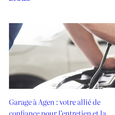
VSL
:
le
transport
médical
adapté
aux
soins
réguliers
et
non
urgents
Garage à Agen : votre allié de
confiance pour l’entretien et la