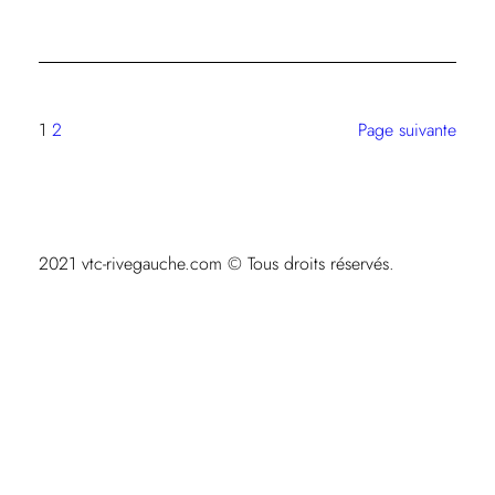
Reprogrammation
moteur
:
améliorer
la
1
2
Page suivante
performance
de
son
moteur
2021 vtc-rivegauche.com © Tous droits réservés.