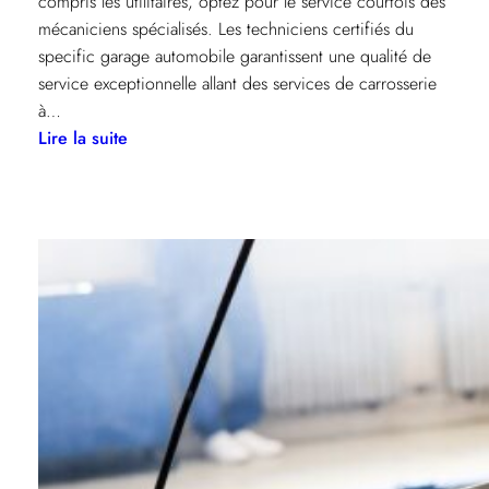
compris les utilitaires, optez pour le service courtois des
mécaniciens spécialisés. Les techniciens certifiés du
specific garage automobile garantissent une qualité de
service exceptionnelle allant des services de carrosserie
à…
:
Lire la suite
Profitez
des
avantages
d’un
garagiste
à
Agen
pour
l’entretien
de
votre
voiture.