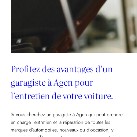
confiance
pour
l’entretien
et
la
réparation
de
véhicules
Profitez des avantages d’un
garagiste à Agen pour
l’entretien de votre voiture.
Si vous cherchez un garagiste à Agen qui peut prendre
en charge l’entretien et la réparation de toutes les
marques d’automobiles, nouveaux ou d’occasion, y